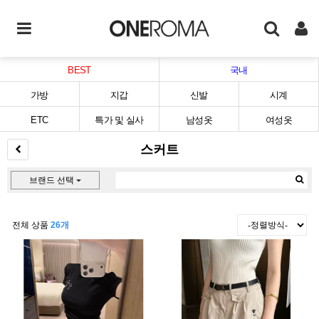
BEST
국내
가방
지갑
신발
시계
ETC
특가 및 실사
남성옷
여성옷
스커트
브랜드 선택
전체 상품
26개