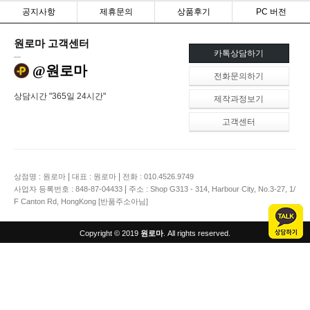
공지사항
제휴문의
상품후기
PC 버전
원로마 고객센터
카톡상담하기
@원로마
전화문의하기
상담시간 "365일 24시간"
제작과정보기
고객센터
|
|
상점명 : 원로마
대표 : 원로마
전화 : 010.4526.9749
|
사업자 등록번호 : 848-87-04433
주소 : Shop G313 - 314, Harbour City, No.3-27, 1/
F Canton Rd, HongKong [반품주소아님]
Copyright © 2019
원로마
. All rights reserved.