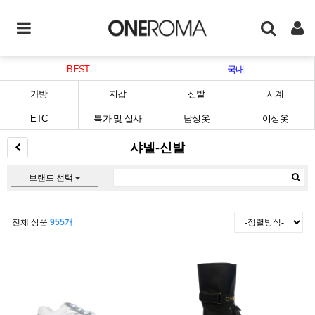
BEST
국내
가방
지갑
신발
시계
ETC
특가 및 실사
남성옷
여성옷
샤넬-신발
브랜드 선택
전체 상품
955개