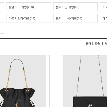
발렌티노-가방(233)
톰브라운-가방(63)
미우
마르지엘라-가방(38)
로저비비에-가방(18)
페레
판매많은순
|