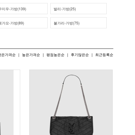
미우-가방(139)
발리-가방(25)
가모-가방(89)
불가리-가방(75)
낮은가격순
|
높은가격순
|
평점높은순
|
후기많은순
|
최근등록순