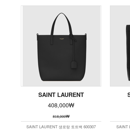
SAINT LAURENT
408,000
₩
₩
818,000
SAINT LAURENT 생로랑 토트백 600307
SAINT