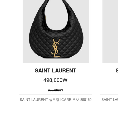
SAINT LAURENT
498,000
₩
₩
998,000
SAINT LAURENT 생로랑 ICARE 호보 858160
SAINT 