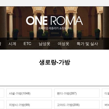
발
시계
ETC
남성옷
여성옷
특가 및 실사
생로랑-가방
샤넬-가방(1048)
펜디-가방(287)
디올
지방시-가방(99)
고야드-가방(206)
버버