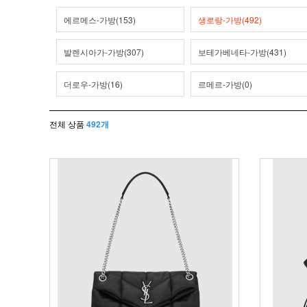
에르메스-가방(153)
생로랑-가방(492)
발렌시아가-가방(307)
보테가베네타-가방(431)
더로우-가방(16)
르메르-가방(0)
전체 상품
492개