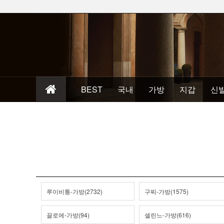
BEST
국내
가방
지갑
신
루이비통-가방(2732)
구찌-가방(1575)
끌로에-가방(94)
셀린느-가방(616)