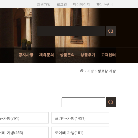
회원가입
마이페이지
장바구니
로그인
공지사항
제휴문의
상품문의
상품후기
고객센터
>
가방
>
생로랑-가방
-가방(761)
프라다-가방(1431)
리-가방(453)
로에베-가방(161)