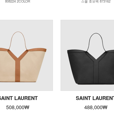
808224 2COLOR
스몰 호보백 873162
SAINT LAURENT
SAINT LAUREN
508,000
₩
488,000
₩