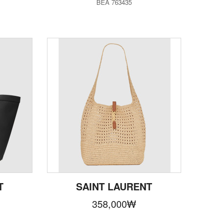
BEA 763435
T
SAINT LAURENT
358,000
₩