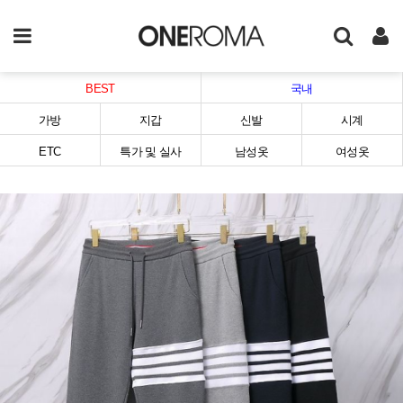
BEST
국내
가방
지갑
신발
시계
ETC
특가 및 실사
남성옷
여성옷