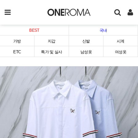
BEST
국내
가방
지갑
신발
시계
ETC
특가 및 실사
남성옷
여성옷