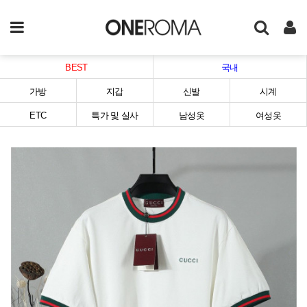
BEST
국내
가방
지갑
신발
시계
ETC
특가 및 실사
남성옷
여성옷