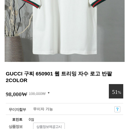
GUCCI 구찌 650901 웹 트리밍 자수 로고 반팔
2COLOR
51
%
98,000
₩
198,000
₩
무이자 가능
무이자할부
포인트
0점
상품정보
상품정보제공고시