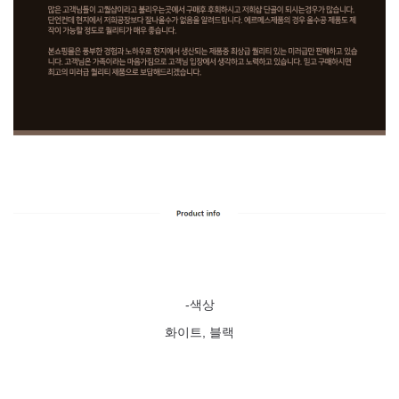
-색상
화이트
, 블랙