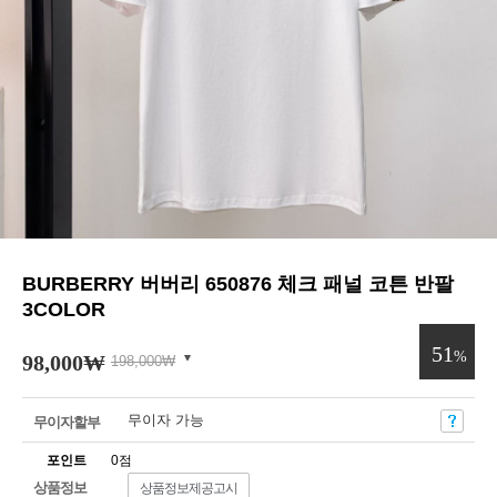
BURBERRY 버버리 650876 체크 패널 코튼 반팔
3COLOR
51
%
98,000
₩
198,000
₩
무이자 가능
무이자할부
포인트
0점
상품정보
상품정보제공고시