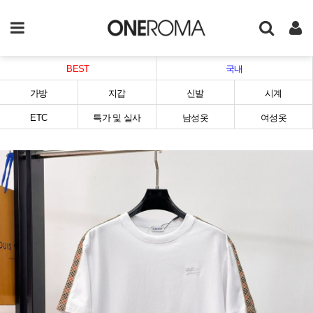
BEST
국내
가방
지갑
신발
시계
ETC
특가 및 실사
남성옷
여성옷