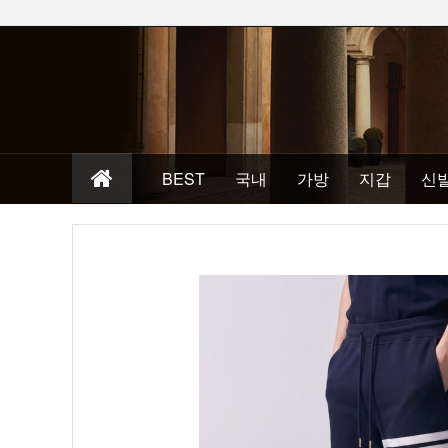
BEST
국내
가방
지갑
신