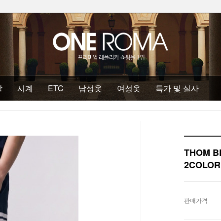
발
시계
ETC
남성옷
여성옷
특가 및 실사
THOM 
2COLOR
판매가격