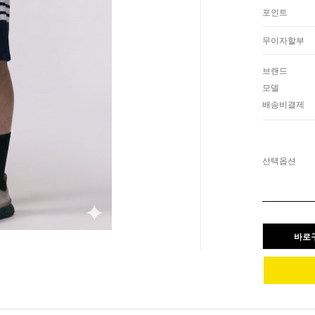
포인트
무이자할부
브랜드
모델
배송비결제
선택옵션