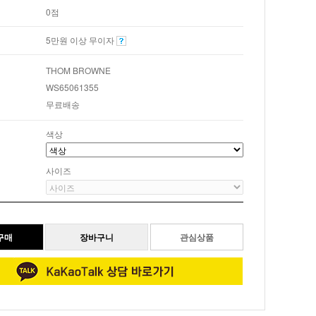
0점
5만원 이상 무이자
THOM BROWNE
WS65061355
무료배송
색상
사이즈
관심상품