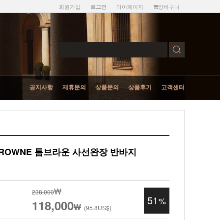
회원가입
마이페이지
장바구니
로그인
공지사항
제휴문의
상품문의
상품후기
고객센터
BROWNE 톰브라운 사선완장 반바지
₩
238,000
51
%
118,000
₩
(
95.8
US$)