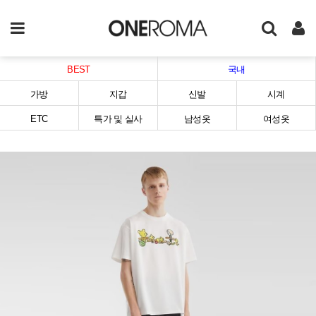
BEST
국내
가방
지갑
신발
시계
ETC
특가 및 실사
남성옷
여성옷