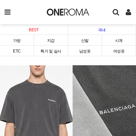
BEST
국내
가방
지갑
신발
시계
ETC
특가 및 실사
남성옷
여성옷