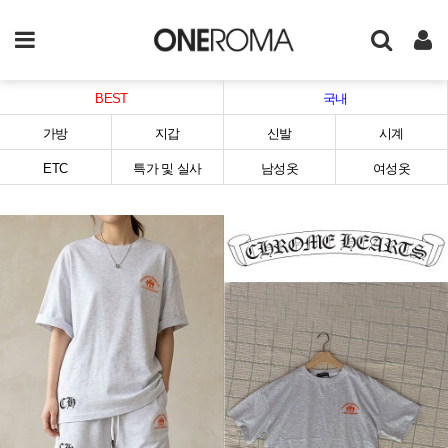
BEST
국내
가방
지갑
신발
시계
ETC
특가 및 실사
남성옷
여성옷