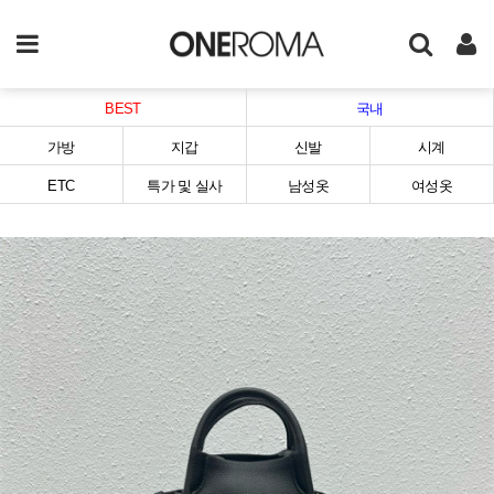
BEST
국내
가방
지갑
신발
시계
ETC
특가 및 실사
남성옷
여성옷