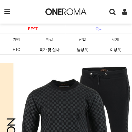
BEST
국내
가방
지갑
신발
시계
ETC
특가 및 실사
남성옷
여성옷