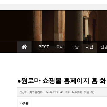
BEST
국내
가방
지갑
신
●원로마 쇼핑몰 홈페이지 홈 화
작성자
24-04-29 21:49
조회
14,078회
댓글
0건
최고관리자
다음글