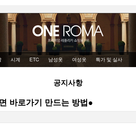
발
시계
ETC
남성옷
여성옷
특가 및 실사
공지사항
면 바로가기 만드는 방법●