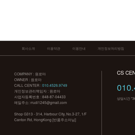
회사소개
이용약관
이용안내
개인정보처리방침
CS CE
COMPANY : 원로마
OWNER : 원로마
010.
CALL CENTER :
010.4526.9749
개인정보관리책임자 : 원로마
사업자등록번호 : 848-87-04433
상담시간 "3
메일주소:
rrudi1245@gmail.com
Shop G313 - 314, Harbour City, No.3-27, 1/F
Canton Rd, HongKong [반품주소아님]