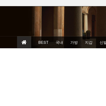
BEST
국내
가방
지갑
신