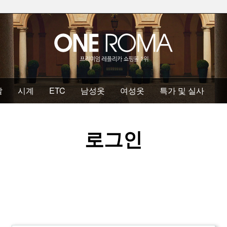
발
시계
ETC
남성옷
여성옷
특가 및 실사
로그인